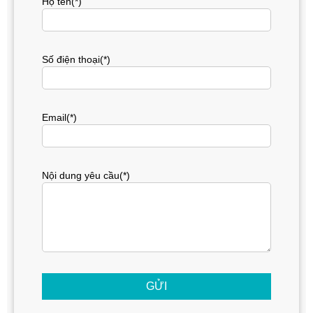
Họ tên(*)
Số điện thoại(*)
Email(*)
Nội dung yêu cầu(*)
GỬI