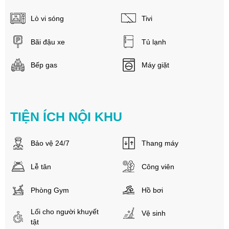
Lò vi sóng
Tivi
Bãi đậu xe
Tủ lạnh
Bếp gas
Máy giặt
TIỆN ÍCH NỘI KHU
Bảo vệ 24/7
Thang máy
Lễ tân
Công viên
Phòng Gym
Hồ bơi
Lối cho người khuyết
Vệ sinh
tật