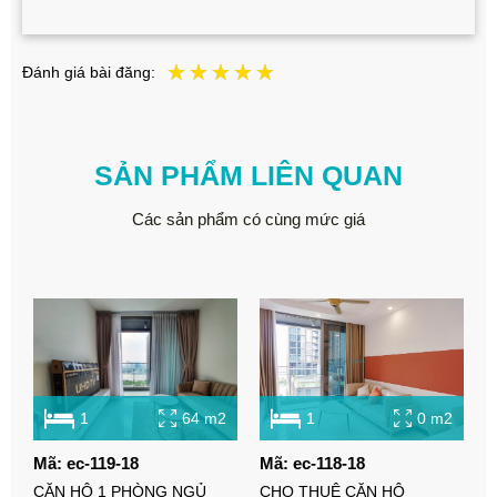
Đánh giá bài đăng:
SẢN PHẨM LIÊN QUAN
Các sản phẩm có cùng mức giá
1
64 m2
1
0 m2
Mã: ec-119-18
Mã: ec-118-18
M
CĂN HỘ 1 PHÒNG NGỦ
CHO THUÊ CĂN HỘ
C