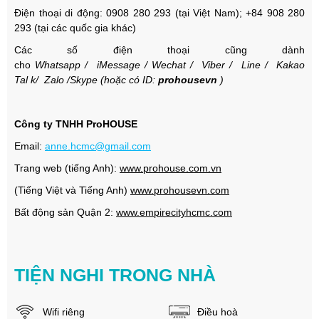
Điện thoại di động: 0908 280 293 (tại Việt Nam);
+84 908 280
293 (tại các quốc gia khác)
Các số điện thoại cũng dành
cho
Whatsapp
/
iMessage
/
Wechat
/
Viber
/
Line
/
Kakao
Tal
k/
Zalo
/Skype (hoặc có ID:
prohousevn
)
Công ty TNHH ProHOUSE
Email:
anne.hcmc@gmail.com
Trang web (tiếng Anh):
www.prohouse.com.vn
(Tiếng Việt và Tiếng Anh)
www.prohousevn.com
Bất động sản Quận 2:
www.empirecityhcmc.com
TIỆN NGHI TRONG NHÀ
Wifi riêng
Điều hoà