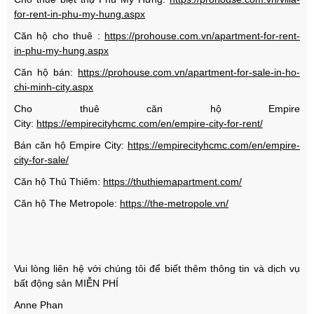
for-rent-in-phu-my-hung.aspx
Căn hộ cho thuê :
https://prohouse.com.vn/apartment-for-rent-
in-phu-my-hung.aspx
Căn hộ bán:
https://prohouse.com.vn/apartment-for-sale-in-ho-
chi-minh-city.aspx
Cho thuê căn hộ Empire
City:
https://empirecityhcmc.com/en/empire-city-for-rent/
Bán căn hộ Empire City:
https://empirecityhcmc.com/en/empire-
city-for-sale/
Căn hộ Thủ Thiêm:
https://thuthiemapartment.com/
Căn hộ The Metropole:
https://the-metropole.vn/
Vui lòng liên hệ với chúng tôi để biết thêm thông tin và dịch vụ
bất động sản MIỄN PHÍ
Anne Phan