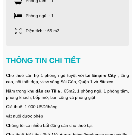
Phòng tắm: : 1
Phòng ngủ: : 1
Diện tích: : 65 m2
THÔNG TIN CHI TIẾT
Cho thuê căn hộ 1 phòng ngủ tuyệt vời
tại Empire City
, tầng
cao, nội thất đẹp, view sông Sài Gòn, Quận 1 và Bitexco
Nằm trong khu
dân cư Tilia
, 65m2, 1 phòng ngủ, 1 phòng tắm,
phòng khách, bếp mở, ban công và phòng giặt
Giá thuê: 1.000 USD/tháng
vật nuôi được phép
Chúng tôi có nhiều bất động sản cho thuê tại:
Cho thuê biệt thự Phú Mỹ Hưng:
https://prohouse.com.vn/villa-