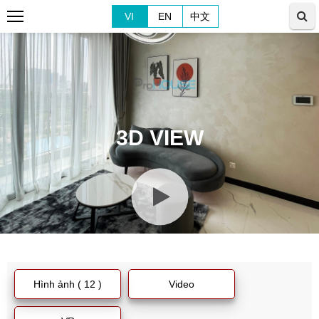
VI
EN
中文
3D VIEW
Hình ảnh ( 12 )
Video