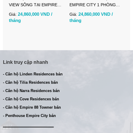
VIEW SÔNG TẠI EMPIRE
EMPIRE CITY 1 PHÒNG
P
CITY CHO THUÊ
NGỦ GIÁ TỐT
E
24,860,000 VND /
24,860,000 VND /
Giá:
Giá:
G
tháng
tháng
t
Link truy cập nhanh
- Căn hộ Linden Residences bán
- Căn hộ Tilia Residences bán
- Căn hộ Narra Residences bán
- Căn hộ Cove Residences bán
- Căn hộ Empire 88 Towner bán
- Penthouse Empire City bán