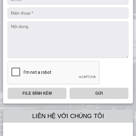
FILE ĐÍNH KÈM
GỬI
LIÊN HỆ VỚI CHÚNG TÔI