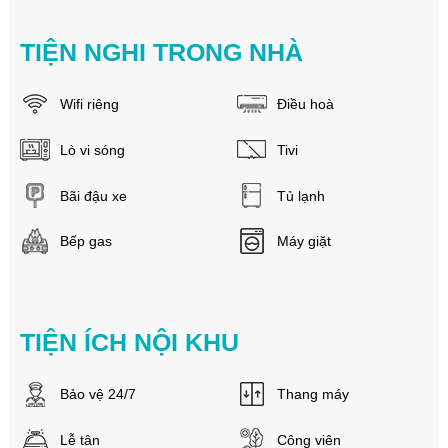
TIỆN NGHI TRONG NHÀ
Wifi riêng
Điều hoà
Lò vi sóng
Tivi
Bãi đậu xe
Tủ lạnh
Bếp gas
Máy giặt
TIỆN ÍCH NỘI KHU
Bảo vệ 24/7
Thang máy
Lễ tân
Công viên