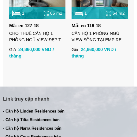
1
65 m2
1
64 m2
Mã: ec-127-18
Mã: ec-119-18
M
CHO THUÊ CĂN HỘ 1
CĂN HỘ 1 PHÒNG NGỦ
C
PHÒNG NGỦ VIEW ĐẸP TẠI
VIEW SÔNG TẠI EMPIRE
E
TILIA RESIDENCES
CITY CHO THUÊ
N
24,860,000 VND /
24,860,000 VND /
Giá:
Giá:
G
tháng
tháng
t
Link truy cập nhanh
- Căn hộ Linden Residences bán
- Căn hộ Tilia Residences bán
- Căn hộ Narra Residences bán
- Căn hộ Cove Residences bán