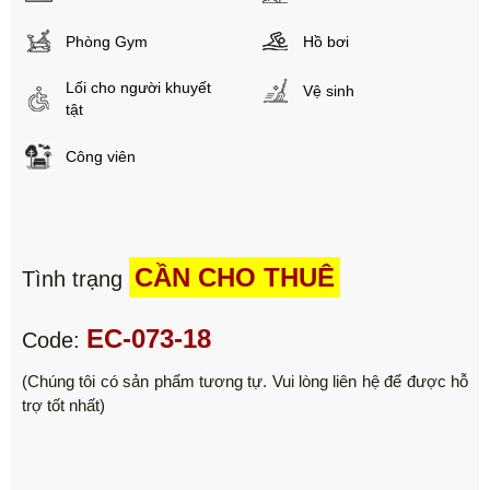
Phòng Gym
Hồ bơi
Lối cho người khuyết
Vệ sinh
tật
Công viên
CẦN CHO THUÊ
Tình trạng
EC-073-18
Code:
(Chúng tôi có sản phẩm tương tự. Vui lòng liên hệ để được hỗ
trợ tốt nhất)