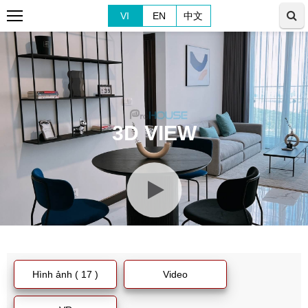
VI
EN
中文
3D VIEW
Hình ảnh ( 17 )
Video