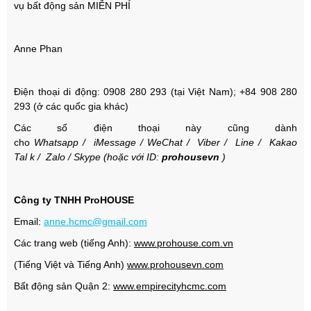
vụ bất động sản MIỄN PHÍ
Anne Phan
Điện thoại di động: 0908 280 293 (tại Việt Nam);
+84 908 280
293 (ở các quốc gia khác)
Các số điện thoại này cũng dành
cho
Whatsapp
/
iMessage
/
WeChat
/
Viber
/
Line
/
Kakao
Tal
k /
Zalo
/ Skype (hoặc với ID:
prohousevn
)
Công ty TNHH ProHOUSE
Email:
anne.hcmc@gmail.com
Các trang web (tiếng Anh):
www.prohouse.com.vn
(Tiếng Việt và Tiếng Anh)
www.prohousevn.com
Bất động sản Quận 2:
www.empirecityhcmc.com