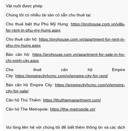
Vật nuôi được phép
Chúng tôi có nhiều tài sản có sẵn cho thuê tại:
Cho thuê biệt thự Phú Mỹ Hưng:
https://prohouse.com.vn/villa-
for-rent-in-phu-my-hung.aspx
Cho thuê căn hộ:
https://prohouse.com.vn/apartment-for-rent-in-
phu-my-hung.aspx
Bán căn hộ:
https://prohouse.com.vn/apartment-for-sale-in-ho-
chi-minh-city.aspx
Cho thuê căn hộ Empire
City:
https://empirecityhcmc.com/vi/empire-city-for-rent/
Bán căn hộ Empire City:
https://empirecityhcmc.com/vi/empire-
city-for-sale/
Căn hộ Thủ Thiêm:
https://thuthiemapartment.com/
Căn hộ The Metropole:
https://the-metropole.vn/
Vui lòng liên hệ với chúng tôi để biết thêm thông tin và các dịch