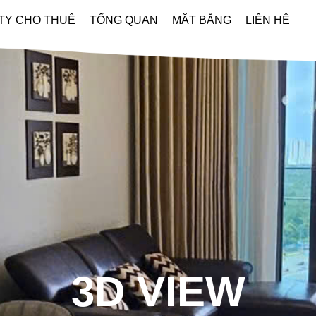
ITY CHO THUÊ
TỔNG QUAN
MẶT BẰNG
LIÊN HỆ
3D VIEW