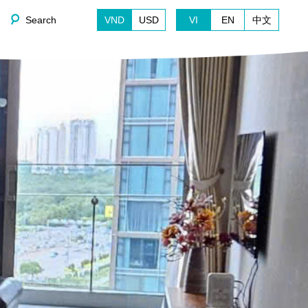
Search
VND
USD
VI
EN
中文