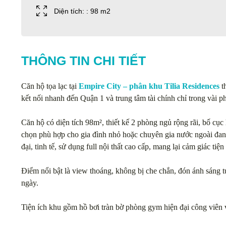
Diện tích: : 98 m2
THÔNG TIN CHI TIẾT
Căn hộ tọa lạc tại
Empire City – phân khu Tilia Residences
th
kết nối nhanh đến Quận 1 và trung tâm tài chính chỉ trong vài p
Căn hộ có diện tích 98m², thiết kế 2 phòng ngủ rộng rãi, bố cục
chọn phù hợp cho gia đình nhỏ hoặc chuyên gia nước ngoài đang
đại, tinh tế, sử dụng full nội thất cao cấp, mang lại cảm giác ti
Điểm nổi bật là view thoáng, không bị che chắn, đón ánh sáng tự
ngày.
Tiện ích khu gồm hồ bơi tràn bờ phòng gym hiện đại công viên