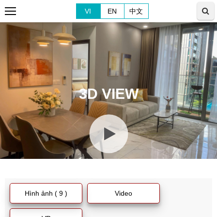
VI
EN
中文
3D VIEW
Hình ảnh ( 9 )
Video