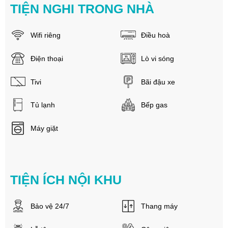
TIỆN NGHI TRONG NHÀ
Wifi riêng
Điều hoà
Điện thoại
Lò vi sóng
Tivi
Bãi đậu xe
Tủ lạnh
Bếp gas
Máy giặt
TIỆN ÍCH NỘI KHU
Bảo vệ 24/7
Thang máy