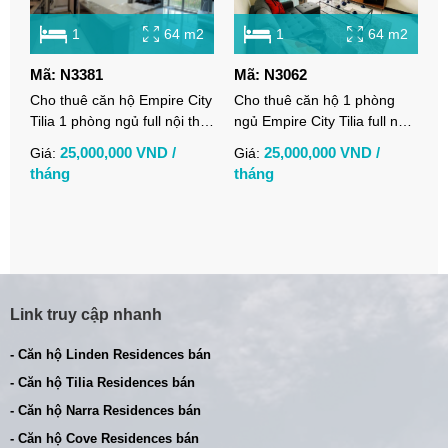
1
64 m2
1
64 m2
Mã: N3381
Mã: N3062
M
Cho thuê căn hộ Empire City
Cho thuê căn hộ 1 phòng
C
Tilia 1 phòng ngủ full nội thất
ngủ Empire City Tilia full nội
t
view thoáng
thất
h
25,000,000 VND /
25,000,000 VND /
Giá:
Giá:
G
t
tháng
tháng
t
Link truy cập nhanh
- Căn hộ Linden Residences bán
- Căn hộ Tilia Residences bán
- Căn hộ Narra Residences bán
- Căn hộ Cove Residences bán