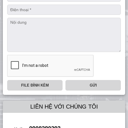
FILE ĐÍNH KÈM
GỬI
LIÊN HỆ VỚI CHÚNG TÔI