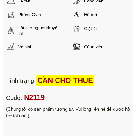
Lễ tân
Công viên
Phòng Gym
Hồ bơi
Lối cho người khuyết
Giặt ủi
tật
Vệ sinh
Công viên
CẦN CHO THUÊ
Tình trạng
N2119
Code:
(Chúng tôi có sản phẩm tương tự. Vui lòng liên hệ để được hỗ
trợ tốt nhất)