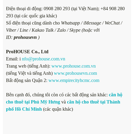
Điện thoại di động: 0908 280 293 (tại Việt Nam); +84 908 280
293 (tại các quốc gia khác)
Số điện thoại cũng dành cho
Whatsapp / iMessage / WeChat /
Viber / Line / Kakao Talk / Zalo / Skype (hoặc với
ID:
prohousevn
)
ProHOUSE Co., Ltd
Email: i
nfo@prohouse.com.vn
Trang web (tiếng Anh):
www.prohouse.com.vn
(tiếng Việt và tiếng Anh)
www.prohousevn.com
Bất động sản Quận 2:
www.empirecityhcmc.com
Bên cạnh đó, chúng tôi còn có các bất động sản khác:
căn hộ
cho thuê tại Phú Mỹ Hưng
và
căn hộ cho thuê tại Thành
phố Hồ Chí Minh
(các quận khác)