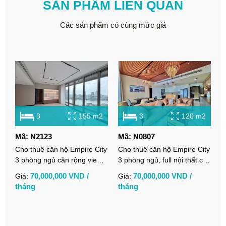
SẢN PHẨM LIÊN QUAN
Các sản phẩm có cùng mức giá
3
155 m2
3
120 m2
Mã: N2123
Mã: N0807
Cho thuê căn hộ Empire City
Cho thuê căn hộ Empire City
3 phòng ngủ căn rộng view
3 phòng ngủ, full nội thất cao
sông tại Thủ Thiêm
cấp, view sông đẹp
70,000,000 VND /
70,000,000 VND /
Giá:
Giá:
tháng
tháng