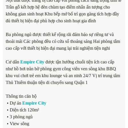
Nội thất được trang bị cao cấp với phong cách sang trọng tinh tế
Trần gỗ kết hợp hệ đèn chùm tạo điểm nhấn ấn tượng cho
không gian sinh hoạt Khu bếp mở bố trí gọn gàng tích hợp đầy
đủ thiết bị hiện đại phù hợp cho sinh hoạt gia đình
Ba phòng ngủ được thiết kế rộng rãi đảm bảo sự riêng tư và
thoải mái Các phòng đều có cửa sổ thoáng sáng Hai phòng tắm
cao cấp với thiết bị hiện đại mang lại trải nghiệm tiện nghi
Cư dân
Empire City
được tận hưởng chuỗi tiện ích cao cấp
như hồ bơi tràn bờ phòng gym công viên ven sông khu BBQ
khu vui chơi trẻ em khu lounge và an ninh 24/7 Vị trí trung tâm
Thủ Thiêm thuận tiện di chuyển sang Quận 1
Thông tin căn hộ
• Dự án
Empire City
• Diện tích 120m²
• 3 phòng ngủ
• View sông