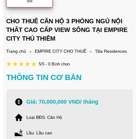
VR
CHO THUÊ CĂN HỘ 3 PHÒNG NGỦ NỘI
THẤT CAO CẤP VIEW SÔNG TẠI EMPIRE
CITY THỦ THIÊM
Trang chủ
»
EMPIRE CITY CHO THUÊ
»
Tilia Residences
5/5 - 0 Bình chọn
THÔNG TIN CƠ BẢN
Giá: 70,000,000 VND/ tháng
Loại BĐS: Căn Hộ
Lầu: Lầu cao