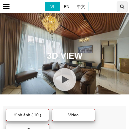
VI
EN
中文
3D VIEW
Hình ảnh ( 10 )
Video