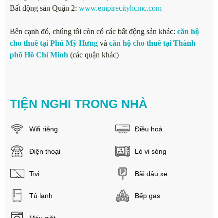
Bất động sản Quận 2:
www.empirecityhcmc.com
Bên cạnh đó, chúng tôi còn có các bất động sản khác:
căn hộ
cho thuê tại Phú Mỹ Hưng
và
căn hộ cho thuê tại Thành
phố Hồ Chí Minh
(các quận khác)
TIỆN NGHI TRONG NHÀ
Wifi riêng
Điều hoà
Điện thoại
Lò vi sóng
Tivi
Bãi đậu xe
Tủ lạnh
Bếp gas