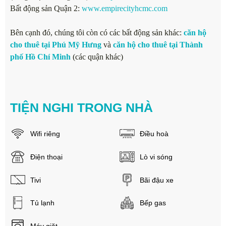
Bất động sản Quận 2:
www.empirecityhcmc.com
Bên cạnh đó, chúng tôi còn có các bất động sản khác:
căn hộ
cho thuê tại Phú Mỹ Hưng
và
căn hộ cho thuê tại Thành
phố Hồ Chí Minh
(các quận khác)
TIỆN NGHI TRONG NHÀ
Wifi riêng
Điều hoà
Điện thoại
Lò vi sóng
Tivi
Bãi đậu xe
Tủ lạnh
Bếp gas