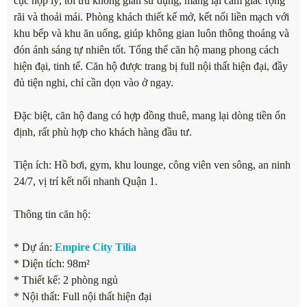
cục hợp lý, tối ưu không gian sử dụng, mang lại cảm giác rộng
rãi và thoải mái. Phòng khách thiết kế mở, kết nối liền mạch với
khu bếp và khu ăn uống, giúp không gian luôn thông thoáng và
đón ánh sáng tự nhiên tốt. Tổng thể căn hộ mang phong cách
hiện đại, tinh tế. Căn hộ được trang bị full nội thất hiện đại, đầy
đủ tiện nghi, chỉ cần dọn vào ở ngay.
Đặc biệt, căn hộ đang có hợp đồng thuê, mang lại dòng tiền ổn
định, rất phù hợp cho khách hàng đầu tư.
Tiện ích: Hồ bơi, gym, khu lounge, công viên ven sông, an ninh
24/7, vị trí kết nối nhanh Quận 1.
Thông tin căn hộ:
* Dự án:
Empire City Tilia
* Diện tích: 98m²
* Thiết kế: 2 phòng ngủ
* Nội thất: Full nội thất hiện đại