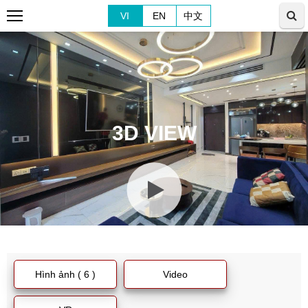
VI
EN
中文
3D VIEW
Hình ảnh ( 6 )
Video