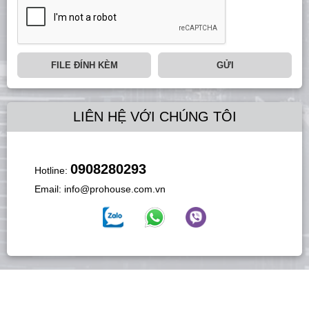
FILE ĐÍNH KÈM
GỬI
LIÊN HỆ VỚI CHÚNG TÔI
0908280293
Hotline:
Email:
info@prohouse.com.vn