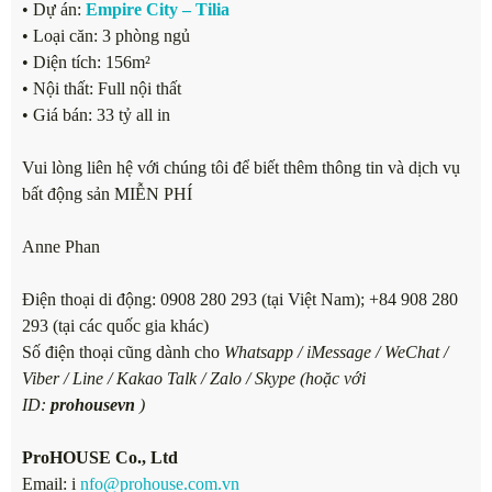
• Dự án:
Empire City – Tilia
• Loại căn: 3 phòng ngủ
• Diện tích: 156m²
• Nội thất: Full nội thất
• Giá bán: 33 tỷ all in
Vui lòng liên hệ với chúng tôi để biết thêm thông tin và dịch vụ
bất động sản MIỄN PHÍ
Anne Phan
Điện thoại di động: 0908 280 293 (tại Việt Nam); +84 908 280
293 (tại các quốc gia khác)
Số điện thoại cũng dành cho
Whatsapp / iMessage / WeChat /
Viber / Line / Kakao Talk / Zalo / Skype (hoặc với
ID:
prohousevn
)
ProHOUSE Co., Ltd
Email: i
nfo@prohouse.com.vn