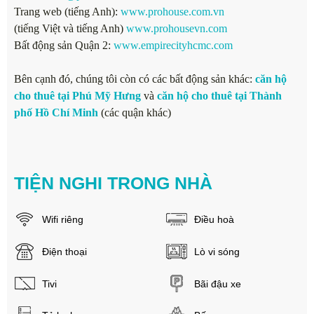
Trang web (tiếng Anh):
www.prohouse.com.vn
(tiếng Việt và tiếng Anh)
www.prohousevn.com
Bất động sản Quận 2:
www.empirecityhcmc.com
Bên cạnh đó, chúng tôi còn có các bất động sản khác:
căn hộ
cho thuê tại Phú Mỹ Hưng
và
căn hộ cho thuê tại Thành
phố Hồ Chí Minh
(các quận khác)
TIỆN NGHI TRONG NHÀ
Wifi riêng
Điều hoà
Điện thoại
Lò vi sóng
Tivi
Bãi đậu xe