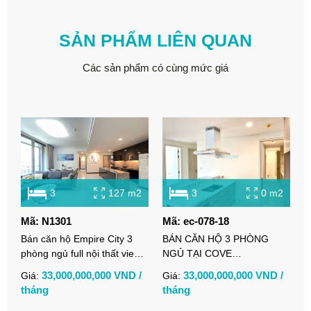
SẢN PHẨM LIÊN QUAN
Các sản phẩm có cùng mức giá
3
127 m2
3
0 m2
Mã: N1301
Mã: ec-078-18
Bán căn hộ Empire City 3
BÁN CĂN HỘ 3 PHÒNG
phòng ngủ full nội thất view
NGỦ TẠI COVE
đẹp
RESIDENCES - EMPIRE
33,000,000,000 VND /
33,000,000,000 VND /
Giá:
Giá:
CITY
tháng
tháng