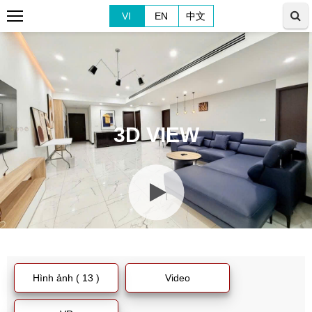
VI
EN
中文
3D VIEW
Hình ảnh ( 13 )
Video